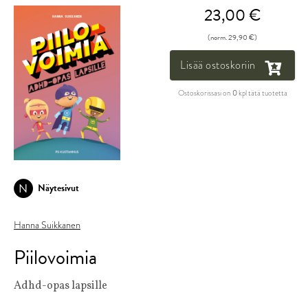
23,00 €
(norm. 29,90 €)
Lisää ostoskoriin
Ostoskorissasi on
0
kpl tätä tuotetta
N
Näytesivut
Hanna Suikkanen
Piilovoimia
Adhd-opas lapsille