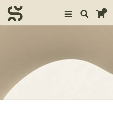
0
Siirry ostoskoriin
KUSTANTAMO
KIRJAILIJAMME
TUOTTEET
MEDIALLE
YHTEYSTIEDOT
FACEBOOK
INSTAGRAM