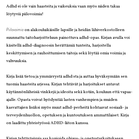
Adhd ei ole vain haasteita ja vaikeuksia vaan myös niiden takaa
löytyviä piilovoimia!
Piilovoimia
on alakouluikäisille lapsille ja heidän lähiverkostolleen
suunnattu taitoharjoitteluun painottuva adhd-opas. Kirjan avulla voi
käsitellä adhd-diagnoosin herättämiä tunteita, harjoitella
keskittymisen ja rauhoittumisen taitoja sekä löytää omia voimia ja
vahvuuksia.
Kirja lisää tietoa ja ymmärrystä adhd:sta ja auttaa hyväksymään sen
tuomia haasteita arjessa. Kirjan tehtävät ja harjoitukset antavat
käytännönläheisiä vinkkejä ja ideoita sekä kotiin, kouluun että vapaa-
ajalle. Opasta voivat hyödyntää lasten vanhempien ja muiden
kasvattajien lisäksi myös muut adhd-perheitä kohtaavat sosiaali- ja
terveydenhuollon, opetuksen ja kuntoutuksen ammattilaiset. Kirja
on laadittu yhteistyössä ADHD-liiton kanssa.
Kirjan tehtäväsivuja saa kopioida ohjaus- ja opetustarkoitukseen.